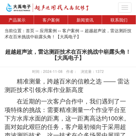
Toggl
navig
产品展示
客户案例
新闻资讯
联系我们
当前位置：
首页
››
应用案例
››
客户案例
››
超越超声波，雷达测距技
术在百米挑战中崭露头角！【大禹电子】
超越超声波，雷达测距技术在百米挑战中崭露头角！
【大禹电子】
时间：2024-11-08
作者：
浏览量：1372
精准测量，跨越百米的信赖之选 —— 雷达
测距技术引领水库作业新高度
在近期的一次客户合作中，我们遇到了一
项特殊的挑战：需要精准测量一个作业平台至
下方水库水面的距离，这一距离高达约100米。
面对如此艰巨的任务，客户最初倾向于采用超
声波测距技术，这一技术在众多场景中展现了